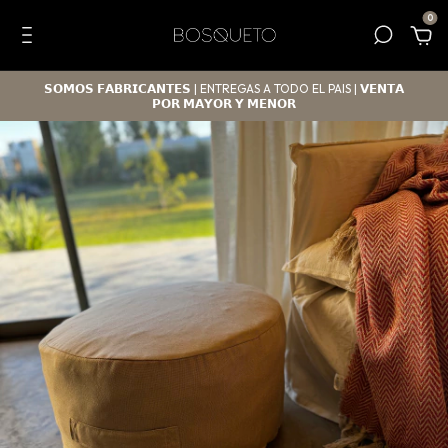
0
𝗦𝗢𝗠𝗢𝗦 𝗙𝗔𝗕𝗥𝗜𝗖𝗔𝗡𝗧𝗘𝗦 | ENTREGAS A TODO EL PAIS | 𝗩𝗘𝗡𝗧𝗔
𝗣𝗢𝗥 𝗠𝗔𝗬𝗢𝗥 𝗬 𝗠𝗘𝗡𝗢𝗥