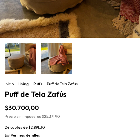
Inicio
.
Living
.
Puffs
.
Puff de Tela Zafús
Puff de Tela Zafús
$30.700,00
Precio sin impuestos
$25.371,90
24
cuotas de
$2.891,30
Ver más detalles