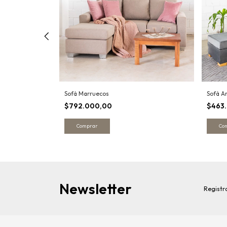
ms
Sofá Marruecos
Sofá A
$792.000,00
$463
Comprar
Co
Newsletter
Registra