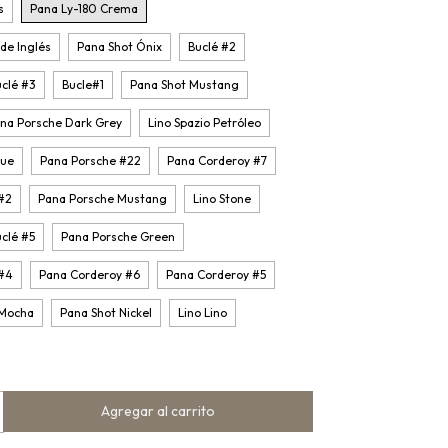
s
Pana Ly-180 Crema
de Inglés
Pana Shot Ónix
Buclé #2
clé #3
Bucle#1
Pana Shot Mustang
na Porsche Dark Grey
Lino Spazio Petróleo
que
Pana Porsche #22
Pana Corderoy #7
#2
Pana Porsche Mustang
Lino Stone
clé #5
Pana Porsche Green
 #4
Pana Corderoy #6
Pana Corderoy #5
 Mocha
Pana Shot Nickel
Lino Lino