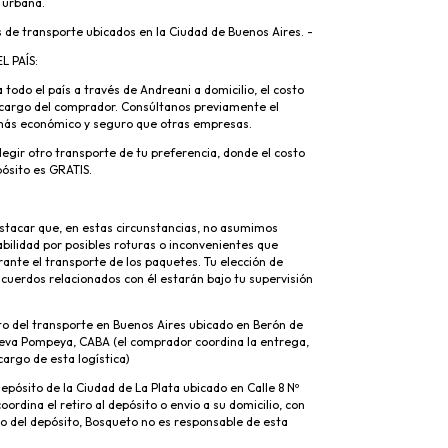
 urbana.
 de transporte ubicados en la Ciudad de Buenos Aires. -
L PAÍS:
todo el país a través de Andreani a domicilio, el costo
a cargo del comprador. Consúltanos previamente el
 más económico y seguro que otras empresas.
egir otro transporte de tu preferencia, donde el costo
pósito es GRATIS.
stacar que, en estas circunstancias, no asumimos
bilidad por posibles roturas o inconvenientes que
ante el transporte de los paquetes. Tu elección de
acuerdos relacionados con él estarán bajo tu supervisión
to del transporte en Buenos Aires ubicado en Berón de
eva Pompeya, CABA (el comprador coordina la entrega,
cargo de esta logística)
epósito de la Ciudad de La Plata ubicado en Calle 8 Nº
 coordina el retiro al depósito o envio a su domicilio, con
o del depósito, Bosqueto no es responsable de esta