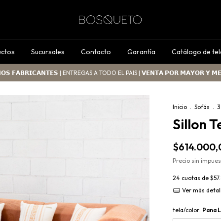
uctos
Sucursales
Contacto
Garantía
Catálogo de tel
𝗢𝗦 𝗙𝗔𝗕𝗥𝗜𝗖𝗔𝗡𝗧𝗘𝗦 | ENTREGAS A TODO EL PAIS | 𝗩𝗘𝗡𝗧𝗔 𝗣𝗢𝗥 𝗠𝗔𝗬𝗢𝗥 𝗬 𝗠
Inicio
.
Sofás
.
3
Sillon 
$614.000,
Precio sin impue
24
cuotas de
$57
Ver más detal
tela/color:
Pana 