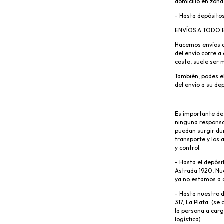
domicilio en zona
-
Hasta depósitos
ENVÍOS A TODO E
Hacemos envíos a 
del envío corre 
costo, suele ser
También, podes el
del envío a su de
Es importante de
ninguna responsa
puedan surgir dur
transporte y los 
y control.
-
Hasta el depósi
Astrada 1920, Nu
ya no estamos a 
-
Hasta nuestro d
317, La Plata. (se
la persona a carg
logística)