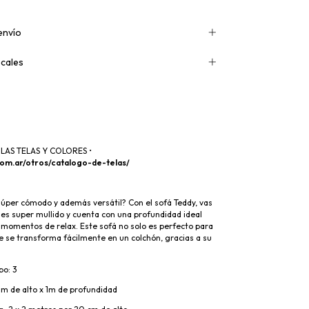
envío
cales
LAS TELAS Y COLORES •
m.ar/otros/catalogo-de-telas/
súper cómodo y además versátil? Con el sofá Teddy, vas
es super mullido y cuenta con una profundidad ideal
 momentos de relax. Este sofá no solo es perfecto para
e se transforma fácilmente en un colchón, gracias a su
po: 3
2m de alto x 1m de profundidad