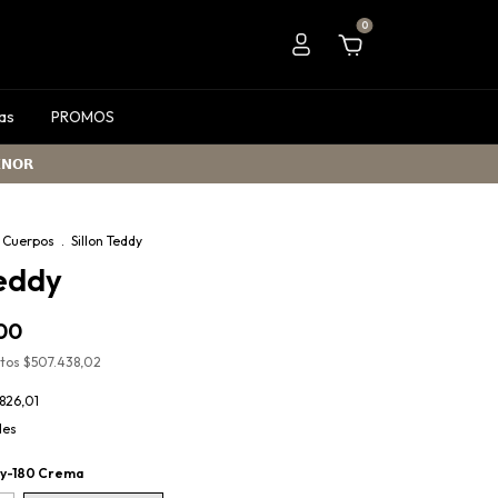
0
as
PROMOS
𝗡𝗢𝗥
 Cuerpos
.
Sillon Teddy
Teddy
00
stos
$507.438,02
.826,01
les
Ly-180 Crema