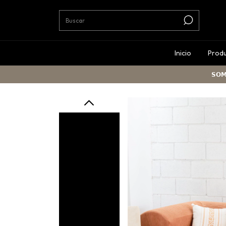
Inicio
Prod
𝗦𝗢𝗠