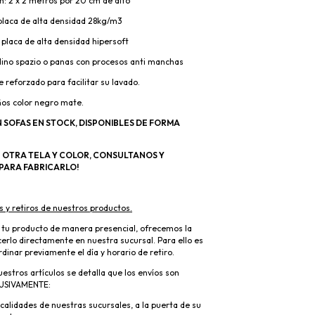
n: 2 x 2 metros por 20 cm de alto
 placa de alta densidad 28kg/m3
 placa de alta densidad hipersoft
 lino spazio o panas con procesos anti manchas
 reforzado para facilitar su lavado.
ños color negro mate.
SOFAS EN STOCK, DISPONIBLES DE FORMA
N OTRA TELA Y COLOR, CONSULTANOS Y
ARA FABRICARLO!
os y retiros de nuestros productos.
ar tu producto de manera presencial, ofrecemos la
cerlo directamente en nuestra sucursal. Para ello es
inar previamente el día y horario de retiro.
estros artículos se detalla que los envíos son
USIVAMENTE:
ocalidades de nuestras sucursales, a la puerta de su