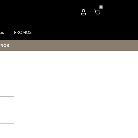
0
as
PROMOS
𝗡𝗢𝗥