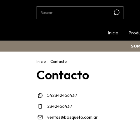
Inicio
Prod
𝗦𝗢𝗠
Inicio
.
Contacto
Contacto
542342456437
2342456437
ventas@bosqueto.com.ar