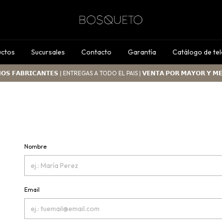
uctos
Sucursales
Contacto
Garantía
Catálogo de tel
𝗢𝗦 𝗙𝗔𝗕𝗥𝗜𝗖𝗔𝗡𝗧𝗘𝗦 | ENTREGAS A TODO EL PAIS | 𝗩𝗘𝗡𝗧𝗔 𝗣𝗢𝗥 𝗠𝗔𝗬𝗢𝗥 𝗬 𝗠
Nombre
Email