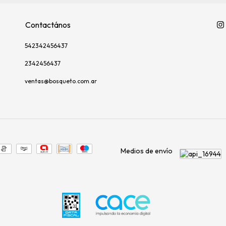
Contactános
542342456437
2342456437
ventas@bosqueto.com.ar
Medios de envío