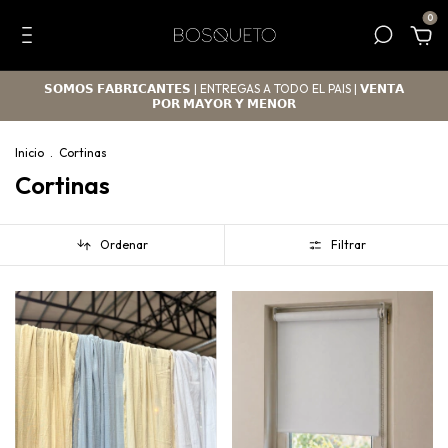
0
𝗦𝗢𝗠𝗢𝗦 𝗙𝗔𝗕𝗥𝗜𝗖𝗔𝗡𝗧𝗘𝗦 | ENTREGAS A TODO EL PAIS | 𝗩𝗘𝗡𝗧𝗔
𝗣𝗢𝗥 𝗠𝗔𝗬𝗢𝗥 𝗬 𝗠𝗘𝗡𝗢𝗥
Inicio
.
Cortinas
Cortinas
Ordenar
Filtrar