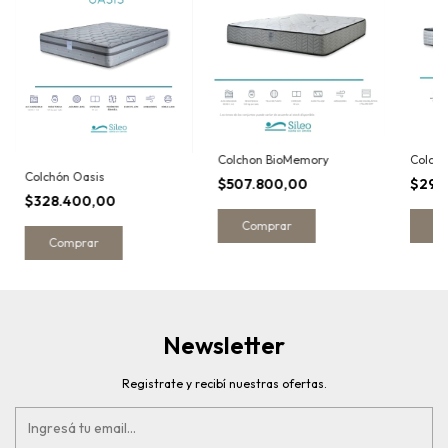
Colchon BioMemory
Colchó
Colchón Oasis
$507.800,00
$291
$328.400,00
Comprar
C
Comprar
Newsletter
Registrate y recibí nuestras ofertas.