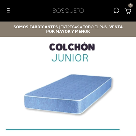
0
𝗦𝗢𝗠𝗢𝗦 𝗙𝗔𝗕𝗥𝗜𝗖𝗔𝗡𝗧𝗘𝗦 | ENTREGAS A TODO EL PAIS | 𝗩𝗘𝗡𝗧𝗔
𝗣𝗢𝗥 𝗠𝗔𝗬𝗢𝗥 𝗬 𝗠𝗘𝗡𝗢𝗥