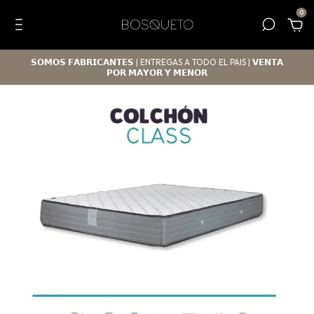
0
𝗦𝗢𝗠𝗢𝗦 𝗙𝗔𝗕𝗥𝗜𝗖𝗔𝗡𝗧𝗘𝗦 | ENTREGAS A TODO EL PAIS | 𝗩𝗘𝗡𝗧𝗔
𝗣𝗢𝗥 𝗠𝗔𝗬𝗢𝗥 𝗬 𝗠𝗘𝗡𝗢𝗥