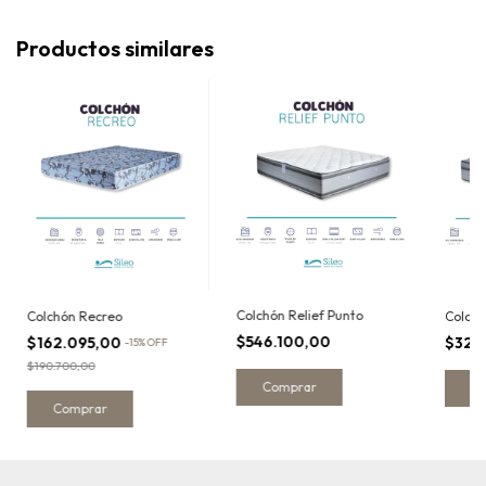
Productos similares
Colchón Relief Punto
Colchón Recreo
Colchó
$546.100,00
$162.095,00
$328
-
15
%
OFF
$190.700,00
Comprar
C
Comprar