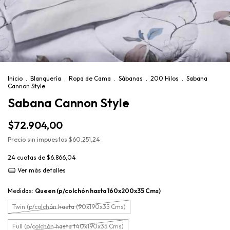
Inicio
.
Blanquería
.
Ropa de Cama
.
Sábanas
.
200 Hilos
.
Sabana
Cannon Style
Sabana Cannon Style
$72.904,00
Precio sin impuestos
$60.251,24
24
cuotas de
$6.866,04
Ver más detalles
Medidas:
Queen (p/colchón hasta 160x200x35 Cms)
Twin (p/colchón hasta (90x190x35 Cms)
Full (p/colchón hasta 140x190x35 Cms)