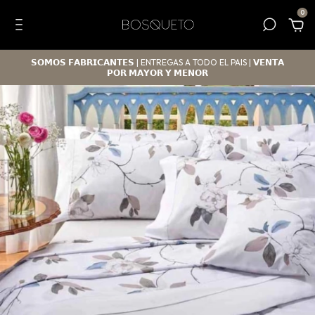
0
𝗦𝗢𝗠𝗢𝗦 𝗙𝗔𝗕𝗥𝗜𝗖𝗔𝗡𝗧𝗘𝗦 | ENTREGAS A TODO EL PAIS | 𝗩𝗘𝗡𝗧𝗔
𝗣𝗢𝗥 𝗠𝗔𝗬𝗢𝗥 𝗬 𝗠𝗘𝗡𝗢𝗥