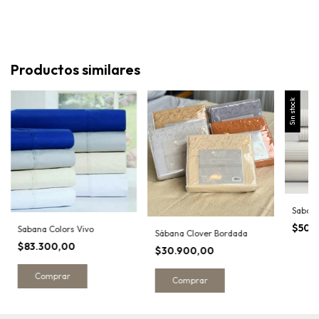
Productos similares
Sin stock
Sabana
$50.
Sabana Colors Vivo
Sábana Clover Bordada
$83.300,00
$30.900,00
Comprar
Comprar