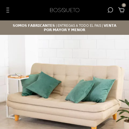
0
𝗦𝗢𝗠𝗢𝗦 𝗙𝗔𝗕𝗥𝗜𝗖𝗔𝗡𝗧𝗘𝗦 | ENTREGAS A TODO EL PAIS | 𝗩𝗘𝗡𝗧𝗔
𝗣𝗢𝗥 𝗠𝗔𝗬𝗢𝗥 𝗬 𝗠𝗘𝗡𝗢𝗥