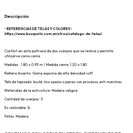
Descripción
• REFERENCIAS DE TELAS Y COLORES •
https://www.bosqueto.com.ar/otros/catalogo-de-telas/
Confort en esta poltrona de dos cuerpos que se reclina y permite
utilizarse como cama.
Medidas : 1.80 x 0.93 m / Medida cama: 1.20 x 1.80
Relleno Asiento: Goma espuma de alta densidad soft.
Tela de tapizado: buclé, lino spazio o panas con procesos anti manchas.
Materiales de la estructura: Madera saligna
Cantidad de cuerpos: 3
Es reclinable: Si
Patas: Madera