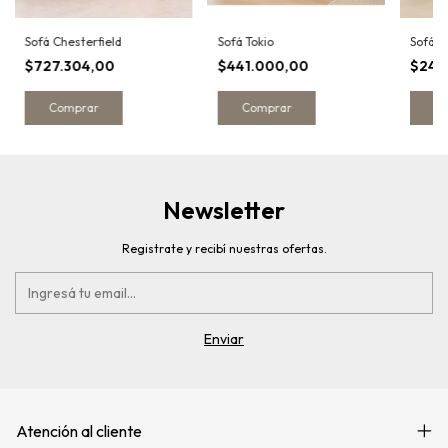
Sofá Chesterfield
Sofá Tokio
Sofá S
$727.304,00
$441.000,00
$246
Comprar
Comprar
C
Newsletter
Registrate y recibí nuestras ofertas.
Atención al cliente