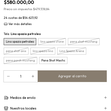
$580.000,00
Precio sin impuestos
$479.338,84
24
cuotas de
$54.623,92
Ver más detalles
Tela:
Lino spazio petroleo
Lino spazio petroleo
lino spazio stone
pana shot mustang
pana shot onix
lino spazio lino
Lino Spazio Arena
pana porch mustang
Pana Shot Mastic
Medios de envío
Nuestros locales