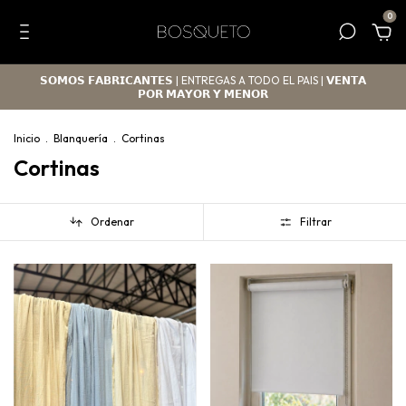
0
𝗦𝗢𝗠𝗢𝗦 𝗙𝗔𝗕𝗥𝗜𝗖𝗔𝗡𝗧𝗘𝗦 | ENTREGAS A TODO EL PAIS | 𝗩𝗘𝗡𝗧𝗔
𝗣𝗢𝗥 𝗠𝗔𝗬𝗢𝗥 𝗬 𝗠𝗘𝗡𝗢𝗥
Inicio
.
Blanquería
.
Cortinas
Cortinas
Ordenar
Filtrar